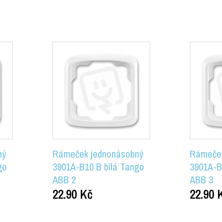
ný
Rámeček jednonásobný
Rámeček
go
3901A-B10 B bílá Tango
3901A-B
ABB 2
ABB 3
22.90
Kč
22.90