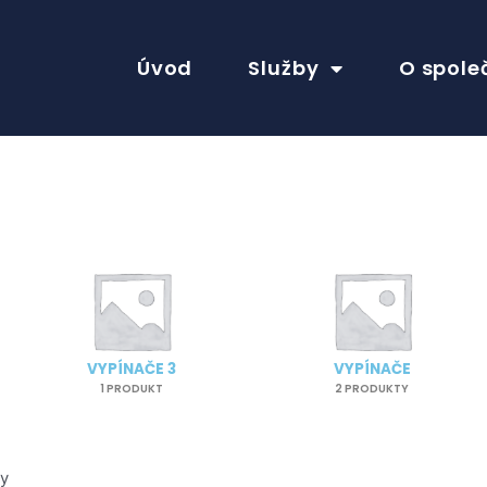
Úvod
Služby
O spole
VYPÍNAČE 3
VYPÍNAČE
1 PRODUKT
2 PRODUKTY
ky