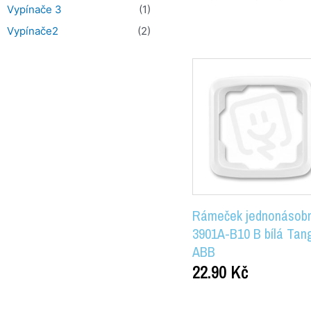
Vypínače 3
(1)
Vypínače2
(2)
Rámeček jednonásob
3901A-B10 B bílá Tan
ABB
22.90
Kč