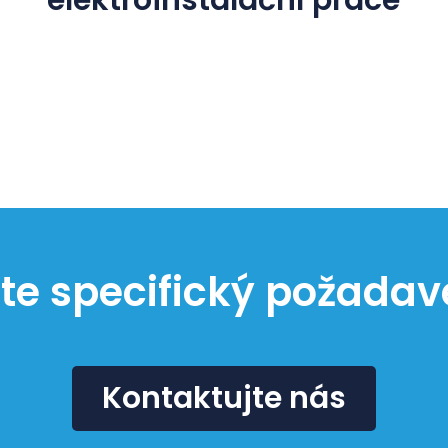
elektroinstalační práce
te specifický požadav
Kontaktujte nás