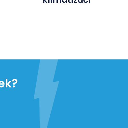
klimatizací
ek?