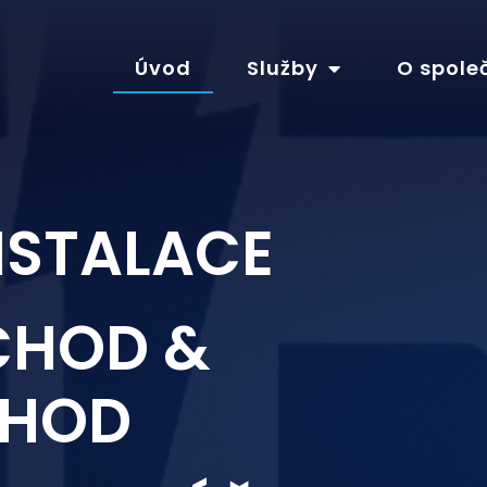
Úvod
Služby
O spole
NSTALACE
CHOD &
HOD